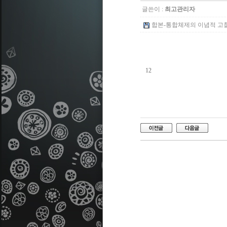
글쓴이 :
최고관리자
합본-통합체제의 이념적 고찰과 
12