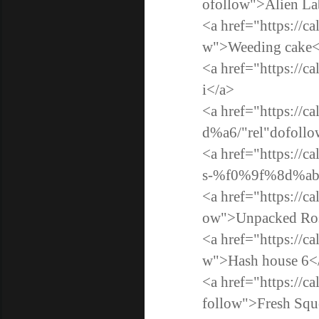
ofollow">Alien Lab
<a href="https://c
w">Weeding cake<
<a href="https://c
i</a>
<a href="https://
d%a6/"rel"dofoll
<a href="https://ca
s-%f0%9f%8d%ab/"r
<a href="https://c
ow">Unpacked R
<a href="https://c
w">Hash house 6<
<a href="https://c
follow">Fresh Squ