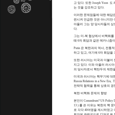
고 있다
.
또한
Joseph Yoon
도 
는 것을 강조하고 있다
.
이러한 문제점들에 대한 해답은
련시켜 언급한 것은 아니지만 
아울러 그는 양 당사자들의 상
다
.
그는 미
-
북 협상에서 비핵화를 
때
6
자 회담과 같은 메카니즘이
Putin
은 북한과의 역사
,
전통적
하고 있고
,
여기에
6
자 회담을
또한 러시아는 미국과 더불어 
지고 있다
.
이와 아울러 러시아
의 당사자로서 핵탄두의 제한
미국과 러시아는 핵무기에 대한
Russia Relations in a New Era,
T
전략적 협력을 통해 상호의 경
북한 비핵화 문제의 향방
본인이
Conundrum? US Policy Deb
13 )
를 쓴 이유는 북한의 핵 
로 각각
40
여명을 제시하였고 
회의에 관련국으로
15
개국 을