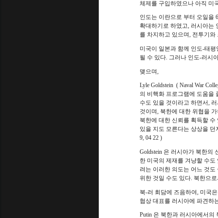
체제를 구입하였으나 아직 미국
인도는 이란으로 부터 오일을
6
확대하기로 하였고
,
러시아는 
를 차지하고 있으며
,
전투기와 
미국이 일본과 함께 인도
-
태평
될 수 있다
.
그러나 인도
-
러시아
맺으며
,
Lyle Goldstein
( Naval War Colle
의 비핵화 프로그램에 도움을 
수도 있을 것이라고 하면서
,
러
것이며
,
북한에 대한 위협을 가
북한에 대한 신뢰를 획득할 수
있을 지도 모른다는 상상을 던
9, 04 22 )
Goldstein
은 러시아가 북한의 
한 미국의 제재를 겨냥할 수도
려는 이러한 의도는 어느 것도 
위한 것일 수도 있다
.
북한으로서
북
-
러 회담에 즈음하여
,
미국은
협상 대표를 러시아에 파견하는
Putin
은 북한과 러시아에서의