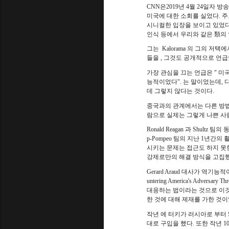
CNN
은
2019
년
4
월
24
일자 방송
미국에 대한 소회를 실었다
.
주
시니컬한 입장을 보이고 있었
인식 등에서 우리와 같은 類의 
그는
Kalorama
의 그의 저택에
들을
,
그것도 공개적으로 언
가장 관심을 끄는 언급은
"
미국
능적이었다
".
는 말이었는데
,
데 그렇지 않다는 것이다
.
중국과의 관계에서는 다른 방
람으로 실제는 그렇게 나쁜 사
Ronald Reagan
과
Shultz
팀의 
p-Pompeo
팀의 지난
1
년간의 
시키는 문제는 접근도 하지 못
강제로만의 해결 방식을 고집
Gerard Araud
대사가 역기능적
untering America's Adversary Thr
대응하는 법이라는 것으로 이것
한 것에 대해 제재를 가한 것
작년 에 터키가 러시아로 부터
대로 구입을 했다
.
또한 작년
1