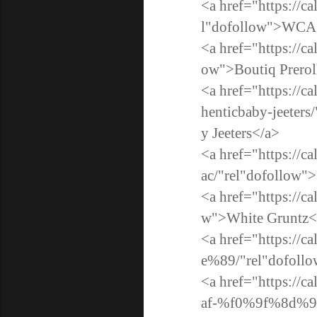
<a href="https://c
l"dofollow">WCA 
<a href="https://ca
ow">Boutiq Prerol
<a href="https://c
henticbaby-jeeters
y Jeeters</a>
<a href="https://
ac/"rel"dofollow">
<a href="https://c
w">White Gruntz<
<a href="https://
e%89/"rel"dofoll
<a href="https://
af-%f0%9f%8d%9e