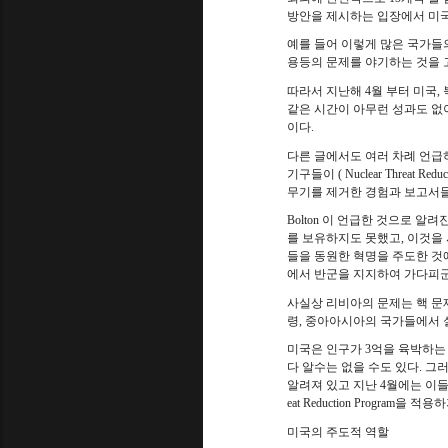
방안을 제시하는 입장에서 미
예를 들어 이렇게 많은 국가들
용등의 문제를 야기하는 것을 
따라서 지난해
4
월 부터 미국
,
같은 시간이 아무런 성과도 없
이다
.
다른 글에서도 여러 차례 언급
기구들이
( Nuclear Threat Reduc
무기를 제거한 경험과 보고서
Bolton
이 언급한 것으로 알려진
를 보유하지도 못했고
,
이것을 
들을 동원한 혁명을 주도한 것
에서 반군을 지지하여 가다피
사실상 리비아의 문제는 핵 문
령
,
중아아시아의 국가들에서 
미국은 인구가
3
억을 육박하는
다 알수는 없을 수도 있다
.
그러
알려져 있고 지난
4
월에는 이들
eat Reduction Program
을 적용하
미국의 주도적 역할