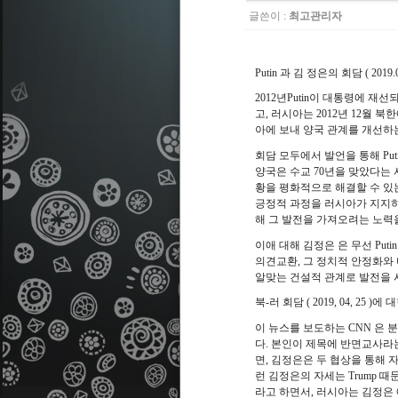
글쓴이 :
최고관리자
Putin
과 김 정은의 회담
( 2019.
2012
년
Putin
이 대통령에 재선되
고
,
러시아는
2012
년
12
월 북한
아에 보내 양국 관계를 개선하
회담 모두에서 발언을 통해
Put
양국은 수교
70
년을 맞았다는 
황을 평화적으로 해결할 수 있
긍정적 과정을 러시아가 지지하
해 그 발전을 가져오려는 노력
이애 대해 김정은 은 무선
Puti
의견교환
,
그 정치적 안정화와
알맞는 건설적 관계로 발전을
북
-
러 회담
( 2019, 04, 25 )
에 
이 뉴스를 보도하는
CNN
은 
다
.
본인이 제목에 반면교사라는
면
,
김정은은 두 협상을 통해 
런 김정은의 자세는
Trump
때문
라고 하면서
,
러시아는 김정은 