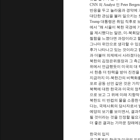
CNN 의 Analyst 인 Peter Berg
반응을 두고 놀라움과 경악에 
대단한 관심을 불러 일으키는 
Trump 대통령은 취임 직후로
에서 "왜 서울이 북한 국경에 
을 제시했다는 말은, 미-북회담
찔함을 느꼈다면 과장이라고 할
그나마 위안으로 생각할 수 있는 
후가 나타나고 있는 것이라고 할 수
과 더불어 의제에서 사라졌다는
북한의 김정은위원장과 그 측근들
위에서 언급했듯이 미국의 대 
서 한층 더 탄력을 받아 진전을
지금까지 미-북한간의 비핵화를
포르 공동 선언 같은 것은 가치
북핵에 대한 한국과 미국의 정
으로 보고 그 위에 미래 지향적
북한도 이 반컵의 물을 소중한 
다는, 국제사회의 당사자로서 
예양의 보기를 보이면서, 결과
될 것이라는 것을 인정할 필요
더 좋은 결과는 가까운 장래에
한국의 입지
공교롭게도 한국과 미국의 지도