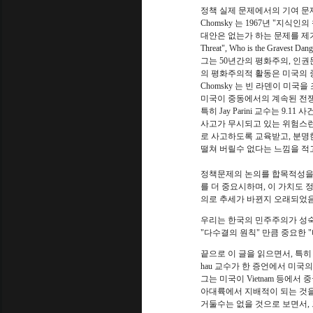
정책 실제 문제에서의 기여 문
Chomsky 는 1967년 "지
대안은 없는가 하는 문제를 제기하면서 평
Threat", Who is the Grave
그는 50년간의 평화주의, 인권
의 평화주의적 활동은 미국의 중
Chomsky 는 빈 라덴이 미
미국이 중동에서의 계속된 전쟁
특히 Jay Parini 교수는 9
사고가 무시되고 있는 위험스런 
로 사고하도록 교육받고, 분명
떨쳐 버릴수 없다는 느낌을 적고
정책문제의 논의를 합목적성을 
를 더 중요시하며, 이 가치도
의로 추세가 바뀐지 오래되었음
우리는 한국의 민주주의가 성숙되
"다수결의 원칙" 만큼 중요한 
끝으로 이 글을 읽으면서, 특히 C
hau 교수가 한 증언에서 미
그는 미국이 Vietnam 등에
아대륙에서 지배적이 되는 것을
거둘수는 없을 것으로 보면서,