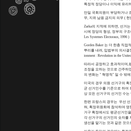
특정적 정당이나 이익에 유리
만일 국회의원이 부당하거나 조
무
,
지위 남용 금지의 의무
(
헌
Zarka
의 지적에 의하면
,
선거는
시에 정당의 형성
,
정부의 구조
Les Systemes Electoraux, 1996 )
Gorden Baker
는 더 한층 직접
뿌리를 내려
,
입법부의 의사결
ionment : Revolution in the United
따라서 공정하고 효과적이며
,
조정을 요하는 것으로 간주하
의 변화는
"
혁명적
"
일 수 밖에
미국의 경우 의원 선거구의 
균 선거인수를 기준으로 하여 
상 모든 선거구의 선거인 수는
한편 프랑스의 경우는
우선 선
혀
,
획정위원회에 참석하여 영
거구 획정에서도 평균선거인을 
각 선거구의 선거인의 숫자를 
생선을 맡기는 것과 같은 것으로