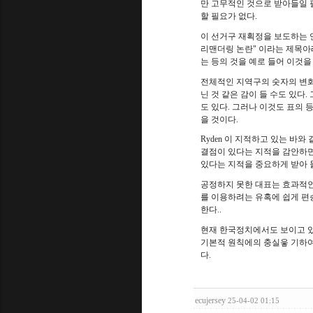
만 고무적인 것으로 받아들일 
할 필요가 없다
.
이 선거구 재획정을 보도하는 
리맨더링 논란
"
이라는 제목아
는 등의 것을 예로 들어 이것
전체적인 지역구의 숫자의 변화
닌 것 같은 감이 들 수도 있다
.
도 있다
.
그러나 이것도 표의 
을 것이다
.
Ryden
이 지적하고 있는 바와 
결점이 있다는 지적을 감안하
있다는 지적을 중요하게 받아 
공정하지 못한 대표는 효과적인
를 이용하려는 유혹에 쉽게 편
한다
..
현재 한국정치에서도 보이고 
기본적 원칙에의 충실읗 기하
다
.
ecujersey
25-04-02 01:15