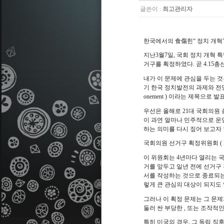
글쓴이 :
최고관리자
食傷
한국에서의
힌
“
정치 개혁
지난
3
월
7
일
,
국회 정치 개혁 
거구를 획정하였다
.
곧
4.15
총
내가 이 문제에 관심을 두는 것
기 한국 정치발전의 과제와 전
onement )
이라는 제목으로 발
우선은 올해로
21
대 국회의원 
이 과연 얼마나 민주적으로 운
하는 의미를 다시 짚어 보고자
국회의원 선거구 획정위원회
( 
이 위원회는
4
년마다 열리는 
거를 앞두고 일년 전에 선거구
서를 작성하는 것으로 종료되
렇게 큰 관심의 대상이 되지도
그러나 이 획정 문제는 그 문
둘러 싼 부당한
,
또는 조작적인
특히 미국의 경우
,
그 독립 직