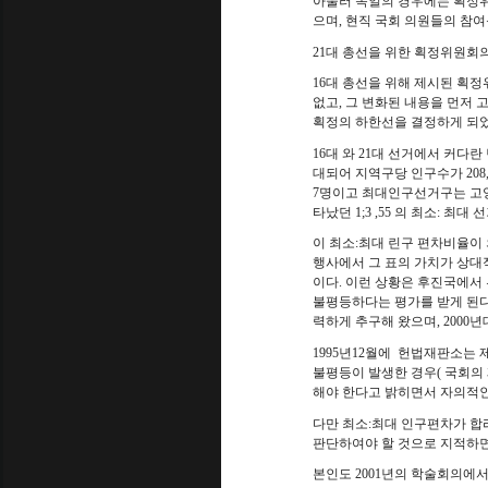
아울러 독일의 경우에는 획정
으며
,
현직 국회 의원들의 참여
21
대 총선을 위한 획정위원회
16
대 총선을 위해 제시된 획정
없고
,
그 변화된 내용을 먼저 
획정의 하한선을 결정하게 되었
16
대 와
21
대 선거에서 커다란
대되어 지역구당 인구수가
208
7
명이고 최대인구선거구는 고
타났던
1;3 ,55
의 최소
:
최대 선
이 최소
:
최대 린구 편차비율이 
행사에서 그 표의 가치가 상대
이다
.
이런 상황은 후진국에서 
불평등하다는 평가를 받게 된
력하게 추구해 왔으며
, 2000
년
1995
년
12
월에
헌법재판소는 제
불평등이 발생한 경우
(
국회의 
해야 한다고 밝히면서 자의적
다만 최소
:
최대 인구편차가 합
판단하여야 할 것으로 지적하면
본인도
2001
년의 학술회의에