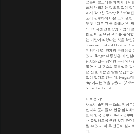
언론에 보도되는 비핵화에 대한
롭게 대립되는 것으로 알려 졌다
어제 작고한 George P. Sh
고에 전후하여 나온 그에 관한
무엇보다도 그 글 중에서 7번째 
의 2차대전 전몰장병 기념비 앞에
화로 미-쏘 냉전 관계를 불식
는 기반이 되었다는 것을 확인할 수 있었다.( L
ctions on Trust and Effective Re
이러한 신뢰 관계의 중요성을 언급
있다. Reagan 대통령은 이 연설
당시와 같은 냉엄한 군사적 대
통한 신뢰 구축의 중요성을 강조
던 신 헌이 했던 말을 언급하였는
말해 달라고 했는 데, Reagan 대
rity 이라는 것을 밝혔다. (Address Be
November 12, 1983
새로운 기약
새로이 출범하는 Biden 행정
신뢰의 문제를 더 한층 심각하
먼저 한국 정부가 Biden 정부
서 출발하도록 권한 것과 관련
될 수 있다. 이 두 언급이 실
다.