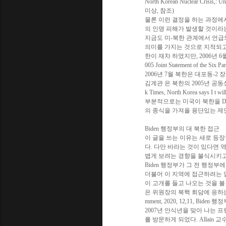
North Korean Nuclear Crisis,: U
미상, 참조)
물론 이런 결정을 하는 과정에
의 인명 피해가 발생할 것이라
지금도 미-북한 관계에서 언급되
의미를 가지는 것으로 지적되고
한이 재차 하였지만, 2006년 6월
005 Joint Statement of the Six P
2006년 7월 북한은 대포동-2
김계관 은 북한의 2005년 공
k Times, North Korea says I t wil
부분적으로는 미국이 북한을 D
의 종식을 가져올 용단있는 제안
Biden 행정부의 대 북한 접근
이 글을 쓰는 이유는 새로 등장
다. 다만 바라는 것이 있다면
볍게 보려는 경향을 불식시키고
Biden 행정부가 그 전 행정부에
더불어 이 지역에 접근하려는 입
이 고개를 들고 나오는 것을 볼
은 위원장의 북핵 회담에 응하는 입장
mment, 2020, 12,11, Bid
2007년 안식년을 맞아 나는 
를 방문하게 되었다. Allain 교수