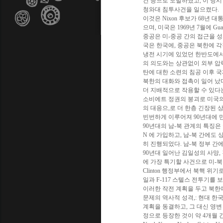
건 등으로 도발하였고, 이 당시
청와대 침투사건을 일으켰다.
이것은 Nixon 후보가 68년 대
으며, 미국은 1969년 7월에 G
중공은 미-중공 간의 접근을 
국은 한국에, 중공은 북한에 각
냉전 시기에 있었던 한반도에서
의 의도와는 상관없이 외부 압력
탄에 대한 소련의 침공 이후 국
북한의 대화와 접촉이 일어 났
더 지배적으로 작용할 수 있다는
소비에트 정권의 붕괴로 미국의
의 대응으,로 더 한층 긴장된
빈번하게 이루어져 90년대에 만
90년대의 남-북 관계의 특징은
N 에 가입하고, 남-북 간에도
히 진행되었다. 남-북 정부 간
90년대 일어난 김일성의 사망,
에 가장 특기할 사건으로 미-북한 
Clinton 행정부에서 북핵 위
일과 F-117 스텔스 전투기를
이러한 작전 계획을 두고 북한에 
문제의 역사적 성격,: 현대 한국 외교
계획을 동결하고, 그 대신 영
정으로 등장한 것이 약 4개월 간의 시간 후