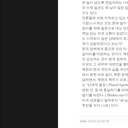
한 달이 넘도록 전임자와는 다
와 이제 일년도 채 남지 않은
수도 있다.
언론들에 의해 지적되고 있는 
가졌느냐 하는 것도 문제 일수 
정리를 위해 질문으로 대신 던진
책임 있는 의견 교환이 있었다고
도 시작되지 않은 상태에서 최
계가 성립되었다고 보는가?
한국 정부에게 중요한 것은 마
실마리를 마련하는 것이다. 북
만 강조하는 것이 한국 정부의 
미국도 그 국무부 대변인을 통
북한과 한국 국민의 삶을 개선하
에서 밝힌 바와 같이, 북한 문제
답하면서, 북한의 핵무기 프로
는 "단계적 협정 ( Phased 
변한 것, 등 에 충실하기를 바
말기를 바란다..( Blinken says U.S. Pl
미국 관료들이 말하듯이 “all opt
추진할 의지 ( will ) 이다.
Janes
23-02-23 02:59