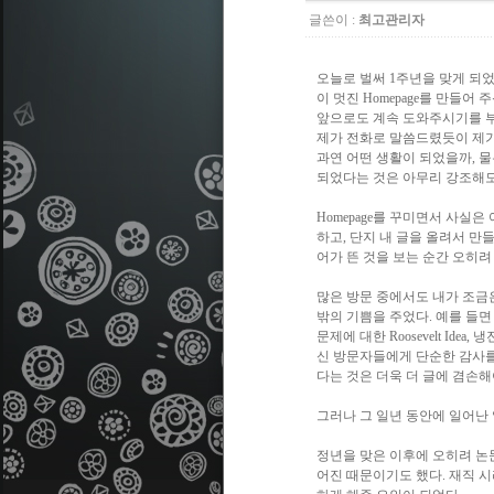
글쓴이 :
최고관리자
오늘로 벌써
1
주년을 맞게 되
이 멋진
Homepage
를 만들어 주
앞으로도 계속 도와주시기를 
제가 전화로 말씀드렸듯이 제가
과연 어떤 생활이 되었을까
,
물
되었다는 것은 아무리 강조해도
Homepage
를 꾸미면서 사실은 
하고
,
단지 내 글을 올려서 만
어가 뜬 것을 보는 순간 오히려
많은 방문 중에서도 내가 조금은
밖의 기쁨을 주었다
.
예를 들면
문제에 대한
Roosevelt Idea,
냉
신 방문자들에게 단순한 감사
다는 것은 더욱 더 글에 겸손해
그러나 그 일년 동안에 일어난
정년을 맞은 이후에 오히려 논
어진 때문이기도 했다
.
재직 시