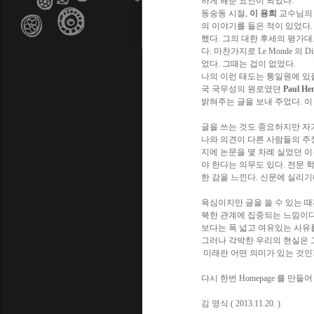
하게 해준 요인이 되었다
.
동숭동 시절
,
이 용희
교수님의
의 이야기를 들은 적이 있었다
.
했다
.
그의 대한 후세의 평가대
다
.
마찬가지로
Le Monde
의
Di
었다
.
그때는 겁이 없었다
.
나의 이런 태도는 통일원에 있
국 국무성의 원로였던
Paul He
밝혀주는 글을 보내 주었다
.
이
글을 쓰는 것도 중요하지만 자
나와 의견이 다른 사람들의 주
지에 논문을 몇 차례 실었던 이
야 한다는 의무도 있다
.
전문 
한 감을 느낀다
.
신문에 실리기
욕심이지만 글을 쓸 수 있는 
북한 관계에 집중되는 느낌이
보다는 폭 넓고 여유있는 사유
그러나 각박한 우리의 현실은 
미래란 어떤 의미가 있는 것인
다시 한번
Homepage
를 만들어
김 영식
( 2013.11.20. )