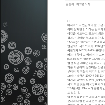
글쓴이 :
최고관리자
김
IV
마지막으로 언급해야 할 것은 O
이미 실패한 것이라는 일부의 
이것을 시도하고 있으며, 최근 
결과가 나타날 것으로 보인다.
“ Strategic Patience
연설에서 시작되었다. 1994년의
북한에게 NPT와 IAEA 규정
라는 내용이 그 핵심이다. 그러
ma 대통령은 핵없는 세계를 제시하면
한 원칙은 2010년 4월 미국
기를 사용하지 않겠다는 것을 현
부터의 핵 위협에 억지적인 의
그러나 북한은 2009년 5월 2차 
말기에 있었던 잘못된 ( botched
시도 했던 것은 미국정부가 북한에
2014년 4월, Obama 대통
로 보인다.
이 문제를 논하는 과정에서 Jeff
문제에 대한 한국의 안보 분석