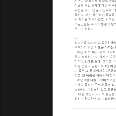
셔-자민당 등으로 정당을 달리
이들은 통일 문제에 대한 서독
우선을 두고, 인권과 민주주의
특히 이 기간 동안에 대통령을
서 의회를 개혁하였고, 치우침
독일인들은 우리가 통일 비용의
주기도 하였다.
VI
갑오년을 맞으면서, 120년 
극복하기 위한 각오를 다지는 것
1980년대 초, 빠리 서쪽 교외에 
금도 생생하다. 이 책자는 191
리아 한인대표 윤해, 그리고 1
하는 운동의 일환으로 1년 이상
이 들은 그 첫 호에서 3.1 운
었고, 또 독립을 위해서 매진
1989년 6월 14일 고르바쵸프
단계로 올리는 문서에 콜과 같
는 (독일) 국민들의 깊고 오랫
또 다른 독립의 의미로 통일을
하려는 확고한 각오가 필요한 