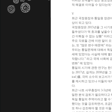
이러한 모색들이 갖는 중요성은 
적 해결로 이어질 수 있다는데 
V
최근 국정원장과 통일원 장관이
상이 되고 있다.
국정원장은 2015년을 그 시기
들쑤셨다가 역 효과를 낳을수 
간 이뤄질 수 없는 상황” 이라
주요 각료들 간에 이런 말이 오
는, 또 “많은 변수 때문에” 
우리는 통일문제에 대해서 독일
세에 있었다는 사실에 대해 별로
작합니다.” 라고 국제 사회에 
변화” 에 있었다.
통일의 시기에 관한 연구는 한
는 2017년, 길게는 2030년을 
ical )를, 극히 소수의 보고서
를 제시하고 있으나 이들의 대
다.
최근 나토 사무총장이 3-5년에
밀한 분석 검토가 필요하다고 
독일 통일의 주역이라고 할 수 있
했다는 것을 강조하면서, 조금
또 하나 강조해야 할 것은 이들