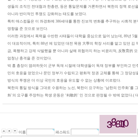
생들의 조직인 전대협과 한총련, 등은 통일문제를 거론하면서 북한의 정책 로선
아니라 반미적인 투쟁도 강화하는 태도를 보였다.
특히 매스컴들은 이 좌경화에 386세대를 통한 진보적 변화를 추구하는 사회적 
영향을 준 것으로 보인다.
이러한 과정에서 폭력을 수반한 사태들이 대학을 중심으로 일어 났는데, 89년 5월의
이 대표적이며, 특히 88년 에 있었던 대전 목원 大學의 학장 서리를 맡고 있던 김
금, 폭행하고 강제 삭발했을 뿐 아니라 살해 위협까지 하는 비윤리적, 反敎育的 
엄청난 충격을 준 것이었다.
박 홍 총장이 염려하듯이 군부 독재 시절에 대학생들이 독재 정부를 부인하고 민
민의 호응을 얻었으나 문민 정부가 수립되고 평화적 정권 교체를 통해 그 정당성
방식의 투쟁은 더 이상 국민의 호응을 유도할 수 없는 상황에 이르렀다.
북한의 통일 방식을 그대로 수용하는 노선, 북한이 요구하는 ‘남한의 민주화’를 그
화’의 요구를 주장하는 학생 운동은 ‘利敵的’ 인 것으로 판정될 수 밖에 없었다.( 대법원,
이름
패스워드