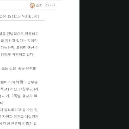
조회 : 23,213
2·04·15 11:15
|
VOTE : 70
|
방을 관념적으로 언급하고,
를 원하고 있다는 것이다.
가능하며, 오히려 생산 수
 강하게 비판하고 있다.
 보는 것은 좋은 유추를
상황에 비해 韓國의 경우는
기독교 ( 개신교+천주교 )가
원불교 가 12萬명, 유교가 10
다.
다 불리하다고 볼 수는 없
고 자연과 인간을 대립관계
에 대한 근원적 신뢰의 입