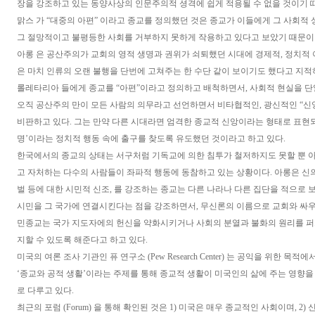
장을 강조하고 있는 동양사상의 인문주의적 셩격에 쉽게 적용될 수 없을 것이기 
맑스 가 “대중의 아편” 이라고 종교를 정의했던 것은 종교가 이들에게 그 사회적
그 절망적이고 불평등한 사회를 거부하지 못하게 작용하고 있다고 보았기 때문이
아롱 은 공산주의가 교회의 영적 생명과 권위가 쇠퇴했던 시대에 경제적, 정치적
은 마치 인류의 오랜 불행을 단번에 고쳐주는 한 수단 같이 보이기도 했다고 지적하
롤레타리아 들에게 종교를 “아편”이라고 정의하고 배척하면서, 사회적 현실을 
오직 공산주의 만이 모든 사람의 의무라고 선언하면서 비타협적인, 광신적인 “신
비판하고 있다. 그는 만약 다른 시대라면 엄격한 종교적 신앙이라는 형태로 표현
명’이라는 정치적 행동 속에 출구를 찾도록 유도했던 것이라고 하고 있다.
한국에서의 종교의 상태는 서구처럼 기독교에 의한 침투가 철저하지도 못할 뿐 
고 자처하는 다수의 사람들이 좌파적 행동에 동참하고 있는 상황이다. 아롱은 신의 
벌 등에 대한 시민적 신조, 를 강조하는 종교는 다른 나라나 다른 집단을 적으로
시민을 그 국가에 연결시킨다는 점을 강조하면서, 무신론의 이름으로 교회와 싸
민종교는 국가 지도자에의 헌신을 약화시키거나 사회의 분열과 불화의 원리를 퍼
지할 수 있도록 해준다고 하고 있다.
미국의 여론 조사 기관인 퓨 연구소 (Pew Research Center) 는 공익을 위한 목
‘종교와 공적 생활’이라는 주제를 통해 종교적 생활이 미국인의 삶에 주는 영향을
로 다루고 있다.
최근의 포럼 (Forum) 을 통해 확인된 것은 1) 미국은 매우 종교적인 사회이며, 2)