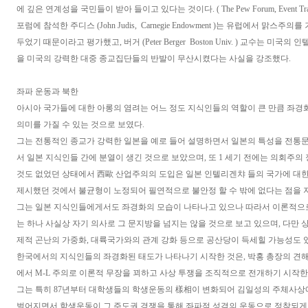
에 깊은 연계성을 국민들이 받아 들이고 있다는 것이다. ( The Pew Forum, Event Transcrip
포럼에 참석한 주디스 (John Judis, Carnegie Endowment )는 유럽에서 맑스
두었기 때문이라고 평가했고, 버거 (Peter Berger Boston Univ. ) 교수는 미
을 미국의 강력한 대중 종교집단들의 반발이 무산시켰다는 사실을 강조했다.
좌파 운동과 북한
아시아 국가들에 대한 아롱의 염려는 어느 정도 지식인들의 역할이 큰 만큼 좌경화
의미를 가질 수 있는 것으로 보였다.
그는 전통적인 종교가 강력한 일본을 예로 들어 설명하면서 일본의 특성을 전통
서 일본 지식인들 간에 분열이 생긴 것으로 보았으며, 또 1 세기 전에는 의회주의
것도 없었던 상태에서 西歐 산업주의의 도입은 일본 인텔리겐챠 들의 국가에 대
제시했던 것에서 불균형이 노정되어 필연적으로 불안정 할 수 밖에 없다는 점을 
그는 일본 지식인들에게서도 좌경화의 모습이 나타나고 있으나 따라서 이론적으
는 하나 사실상 자기 의사로 그 문지방을 넘지는 않을 것으로 보고 있으며, 다만 상
제적 곤난의 가중화, 대륙국가와의 관계 강화 등으로 공산당이 득세힐 가능성도 
한국에서의 지식인들의 좌경화된 태도가 나타나기 시작한 것은, 박홍 총장의 견해
에서 M-L 주의로 이론적 무장을 꾀하고 사상 투쟁을 조직적으로 전개하기 시작한 
그는 특히 87년부터 대학생들의 학생운동의 樣相이 변화되어 김일성의 주체사상
벌어지면서 학생운동이 그 주도권 경쟁을 통해 좌파적 성격의 운동으로 정착되게 