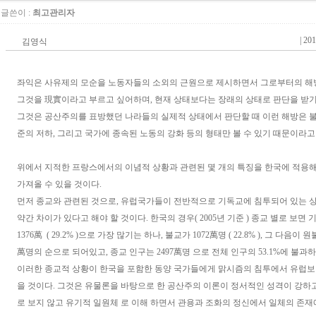
글쓴이 :
최고관리자
|
201
김영식
좌익은 사유제의 모순을 노동자들의 소외의 근원으로 제시하면서 그로부터의 해
그것을 現實이라고 부르고 싶어하며, 현재 상태보다는 장래의 상태로 판단을 받기
그것은 공산주의를 표방했던 나라들의 실제적 상태에서 판단할 때 이런 해방은 불
준의 저하, 그리고 국가에 종속된 노동의 강화 등의 형태만 볼 수 있기 때문이라고
위에서 지적한 프랑스에서의 이념적 상황과 관련된 몇 개의 특징을 한국에 적용해
가져올 수 있을 것이다.
먼저 종교와 관련된 것으로, 유럽국가들이 전반적으로 기독교에 침투되어 있는 
약간 차이가 있다고 해야 할 것이다. 한국의 경우( 2005년 기준 ) 종교 별로 보면 
1376萬 ( 29.2% )으로 가장 많기는 하나, 불교가 1072萬명 ( 22.8% ), 그 다음이 
萬명의 순으로 되어있고, 종교 인구는 2497萬명 으로 전체 인구의 53.1%에 불과하
이러한 종교적 상황이 한국을 포함한 동양 국가들에게 맑시즘의 침투에서 유럽보
을 것이다. 그것은 유물론을 바탕으로 한 공산주의 이론이 정서적인 성격이 강하
로 보지 않고 유기적 일원체 로 이해 하면서 관용과 조화의 정신에서 일체의 존재