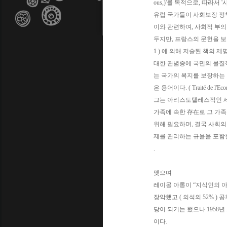
ous,)'를 목적으로, 따라서 '
유럽 국가들이 사회보장 정
이와 관련하여, 사회적 부의
두지만, 프랑스의 문헌을 보면 'Econ
1 ) 에 의해 저술된 책의
대한 관념중에 국민의 물질적 
는 국가의 복지를 보장하는
은 용어이다. ( Traité de l'Econo
그는 아리스토텔레스적인 세
가족에 속한 存在로 그 가
위해 필요하며, 결국 사회의
제를 관리하는 규율을 포함
.
맺으며
레이몽 아롱이 “지식인의 아편
장악했고 ( 의석의 52% ) 공
당이 되기는 했으나 1958
이다.