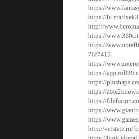
https://www.fantas
https://lu.ma/fxek
http://www.heromac
https://www.360cit
https://www.notef
76f7415
https://www.zoter
https://app.roll20
https://pinshape.
https://able2know.
https://fileforum.c
https://www.giant
https://www.gamesp
http://vetstate.
https://lynk.id/mai