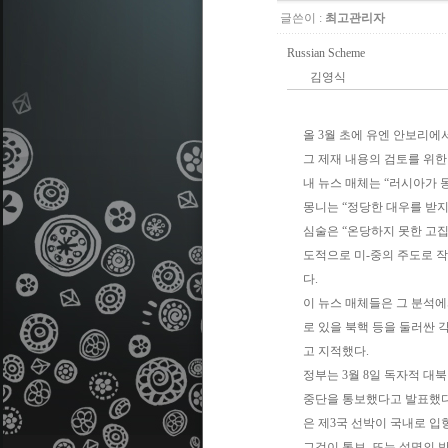
글쓴이 :
최고관리자
Russian Scheme
김영식
올 3월 초에 유엔 안보리
그 제재 내용의 검토를 위한
내 뉴스 매체는 “러시아가 몽니를
몽니는 “정당한 대우를 받지
심술은 “온당하지 못한 고집
도적으로 미-중의 주도로 작
다.
이 뉴스 매체들은 그 분석에
로 있을 북핵 등을 둘러싼 
고 지적했다.
정부는 3월 8일 독자적 대북
중단을 통보했다고 발표했다.( 
은 제3국 선박이 국내로 입
그것이 통보, 또는 설명의