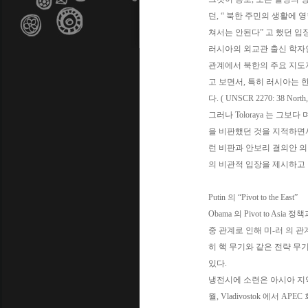
던, “ 북한 주민의 생활에 
쳐서는 안된다” 고 했던 입
러시아의 외교관 출신 학자인 
관계에서 북한의 주요 지도
고 보면서, 특히 러시아는
다. ( UNSCR 2270: 38 North, 
그러나 Toloraya 는 그
을 비판했던 것을 지적하면서
런 비판과 안보리 결의안 의 
의 비관적 입장을 제시하고 
Putin 의 “Pivot to the East”
Obama 의 Pivot to A
중 관계로 인해 미-러 의 관
히 핵 무기와 같은 전략 무
있다.
냉전시에 소련은 아시아 지역에
월, Vladivostok 에서