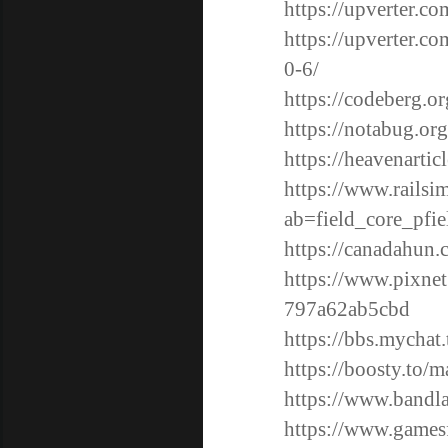
https://upverter.co
https://upverter.c
0-6/
https://codeberg.or
https://notabug.or
https://heavenartic
https://www.railsi
ab=field_core_pfi
https://canadahun
https://www.pixnet
797a62ab5cbd
https://bbs.mychat
https://boosty.to/
https://www.bandl
https://www.gamesf