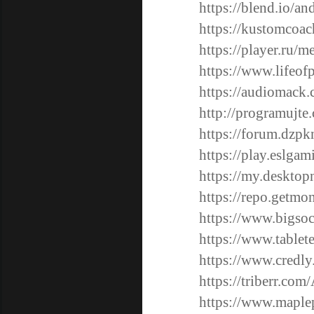
https://blend.io/an
https://kustomcoa
https://player.ru
https://www.lifeof
https://audiomack
http://programujte
https://forum.dzp
https://play.eslga
https://my.desktop
https://repo.getm
https://www.bigso
https://www.table
https://www.credl
https://triberr.co
https://www.maple