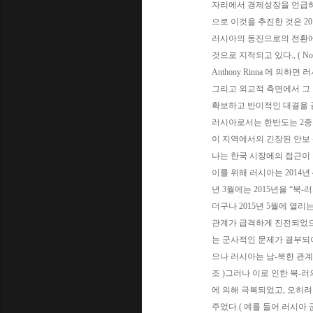
자리에서 경제성장을 언급하고
으로 이것을 추진한 것은 2013년
러시아의 동진으로의 전환에서 
것으로 지적되고 있다., ( North Kor
Anthony Rinna 에 
그리고 외교적 측면에서 그 
확보하고 반미적인 대결을 끌어
러시아로서는 한반도는 2중의 
이 지역에서의 긴장된 안보 
나는 한국 시장에의 접근이
이를 위해 러시아는 2014년 
년 3월에는 2015년을 “북
더구나 2015년 5월에 열리
관계가 급격하게 진전되었으나
는 군사적인 문제가 결부되어
으나 러시아는 남-북한 관계에
조 )그러나 이로 인한 북-러
에 의해 극복되었고, 오히려
주었다.( 예를 들어 러시아 군