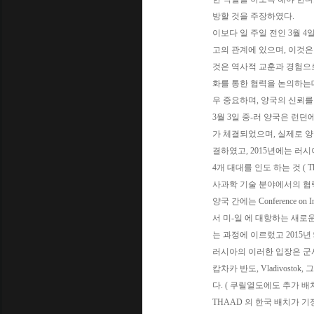
방할 것을 주장하였다.
이보다 일 주일 전인 3월 4
고의 관계에 있으며, 이것은
것은 역사적 교훈과 경험으
화를 통한 협력을 논의하는데
우 중요하며, 양국의 신뢰를
3월 3일 중-러 양국은 런던에
가 체결되었으며, 실제로 양국은
결하였고, 2015년에는 러시아의
4개 대대를 인도 하는 것 ( The 
사과학 기술 분야에서의 협
양국 간에는 Conference on In
서 미-일 에 대항하는 새로운
는 과정에 이르렀고 2015년 
러시아의 이러한 입장은 군사
캄차카 반도, Vladivost
다. ( 쿠릴열도에도 추가 배치
THAAD 의 한국 배치가 기