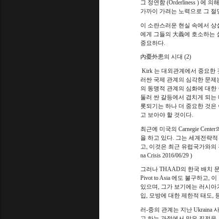
그 정연함
(Orderliness )
에 의
가까이 가려는 노력으로 그 절
이 소란스러운 현실 속에서 상
에게 그들의 大義에 호소하는 
중요하다
.
內憂外患의 시대
(2)
Kirk
는 대외관계에서 중요한 
러싼 국제 관계의 심각한 문제
의 동맹적 관계의 심화에 대한 
둘러 싼 갈등에서 겹치게 되는 
롯되기는 하나 더 중요한 것은
고 보아야 할 것이다
.
최근에 미국의
Carnegie Center
을 하고 있다
.
그는 세계전략적
고
,
이것은 최근 유럽국가와의 
na Crisis 2016/06/29 )
그러나
THAAD
의 한국 배치 
Pivot to Asia
에도 불구하고
,
이
있으며
,
그가 보기에는 러시아
입, 모방에 대한 제한적 태도
,
러
-
중의 관계는 지난
Ukraina
사
고 하는 과정에서 많은 진전을