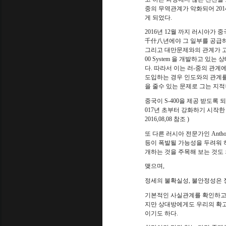
중의 무역관계가 악화되어
201
게 되었다
.
2016
년
12
월 까지 러시아가 중
千什八
년에야 그 일부를 공급
그리고 대만문제와의 관계가 고
00 System
을 개발하고 있는 상
다
.
따라서 이는 러
-
중의 관계에
도입하는 경우 인도와의 관계를
을 줄수 있는 문제로 그는 지
중국이
S-400
을 제공 받도록 
017
년 초부터 강화하기 시작한
2016,08,08
참조
)
또 다른 러시아 전문가인 Anth
등이 폭발될 가능성을 두려워 
개하는 것을 주목해 보는 것도 
맺으며
,
정세의 불확실성
,
불안정성은 정
기본적인 사실관계를 확인하고
지만 상대방에게도 우리의 확고
이기도 하다
.