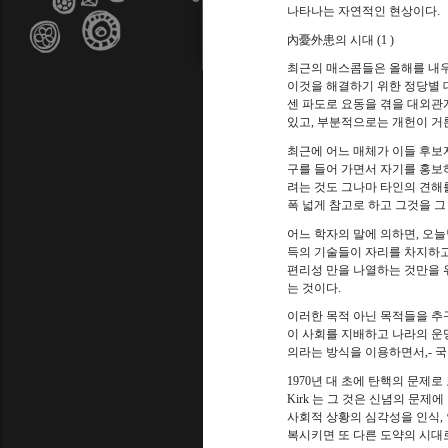
나타나는 자연적인 현상이다
.
內憂外患의 시대
(1 )
최근의 매스콤들은 올해를 내우
이것을 해결하기 위한 정당별 
센 파도로 요동을 겪을 대외관
있고
,
부분적으로는 개헌이 거
최근에 어느 매체가 이들 후보
구를 들어 가면서 자기를 홍보
려는 것도 그나마 타인의 견해
폭 넓게 참고로 하고 그것을 
어느 학자의 말에 의하면
,
오늘
득의 기술들이 자리를 차지하
편리성 만을 나열하는 것만을 
는 것이다
.
이러한 목적 아닌 목적들을 
이 사회를 지배하고 나라의 운
의라는 방식을 이용하면서
,-
국
1970
년 대 초에 탄핵의 문제로
Kirk
는 그 것은 신념의 문제에
사회적 상황의 심각성을 인식
,
복시키면 또 다른 도약의 시대