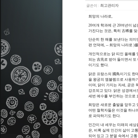
글쓴이 :
최고관리자
희망의 나라로
,
20
여개 학과에 근
20
여년이 넘
가진다는 것은
,
특히 古稀를 맞
단순히 한 해를 보낸다는 의미
편 언덕에
, --
희망의 나라로
)
를
개인적으로는 닭 띠인 올해를
되는 吉兆로 받아 들이면서 또
이기도 했다
.
닭은 프랑스의 國鳥이기도 한
을 왕궁의 엠블렘으로 사용하
이며
,
닭이 가지는 자세
,
곧은 
강조되고 있다
.
닭은 성경에서
세번 예수를 부인하는 것으로 
희망은 새로운 출발을 앞두고 
어떤 철학자들은 이것을 하나의
로 파악하기도 한다
.
인간이 내 세우는 미래의 세상
은
,
비록 실제 인간의 삶이 고
되어 있고 그 분열 속에서 고