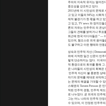
주의의 지속적 유지는 멀어진다
중요성을 강조하고 있다.
2011년에 이 시민성의 문제로 사
고 있고 이들의 94%는 사회적
제적 불경기가 한 몫을 하고 있
고 있고, TV news 와 정
론의 자유는 민주주의 의 온상
그들의 견해를 밝히거나 투표를
최근에 한국 미디아들은 “ ---
있으며, 혐오스런 외국 용어들
도 불구하고 이런 행태와 언동
성숙과 민주적 자산 ( Democratic C
위에 지적한 일간 신문이 민주
렇게 단순하지는 않다. 미국이
적 환경으로의 회귀를 통해 그 
은 나라들의 시민성의 회복은 
민주적 자산이 불 충분한 상태
자기의 문제를 제대로 파악하고 
는 문제의 해결을 기대할 수 있
스웨덴의 Torsten Persso
적된 민주적 경험, 민주적 제도
로 나누었다. 곧 외국의 민주제도와의 문화적
그는 어느 나라의 민주적 안정
수 있으며, 이 안정된 민주주의