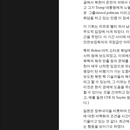
글에서 북한이 운전자 석에서 
고 그가
Trump
대통령에게 노벨
로
그를
shrewd politician
이라고
회담을 하고 있는 만큼 이 정세
이 기회는 의외로 빨리 와서 남
주도적 입장에 서게 되었다
.
미
간을 주었다
.
이 기간 사이에 
안전보장회의의 국장급인 야치
특히
Bolton-
야치 쇼타로 회담
사히 등에 보도되었고
,
이외에도
북핵의 해외 반출 등의 문제를
한이 매우 난처한 입장으로 되
원장이 탄 비행기가 가는 도중
보도한 북한 핵 기술자들의 해
라고 할 수 있는데, 그 이유
이것은 현지 경제에 도움을 주
할 수 있다는 것을 간과하고 있
고, 예를 들면 CFR 의 Sny
다.)
일본은 정부내각을 비롯하여 
에 대한 비핵화의 조건을 시간
기울이고 있는 것 같다
.
최근에
는 행동을 보이기도 하였다
.