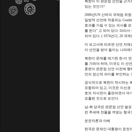
북한이 이 판문점 선언을 근거
있는 것인가
?
2006
년
UN
산하의 국제법 위
일방적 선언에 적용되는
Guidin
효과를 가질 수 있는 의사를 
를 둔다
”
고 되어 있다
.
따라서 
되어 있다
. ( 1974
년
12, 20
국제
이 보고서에 따르면 선언 자체
이 선언을 받아 들이는 나라에
북한이 문제를 제기한 한
-
미 
를 가려야 하며
,
미국도 이 선언
훈련이 판문점 선언 이전에 행
언의 정신적 의미를 부인하는 
공식적으로 북한이 적시하는 회
포함되어 있고
,
이것은 이선권 
호의 자서전이 출판되면서 여기
표출된 것으로 보인다
.
남
-
북 당국은 판문점 선언 발표
런 추세에 찬물을 껴엊는 형국
운전자론과 아베
한국은 문재인 대통령이 운전