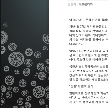
글쓴이 :
최고관리자
남
-
북간에 판문점 선언을 둘러
지난
4
월
27
일 채택된 판문점선
결의 종식
,
화해와 번영의 시대
대치 상태의 완화
,
적대행위의 
의 수립
,
비핵화를 위하여 남
-
북
다짐하였다
.
이렇게
4,27
선언의 내용과 남
-
을 취소한다고 한국에 통보하
이다
.
중요한 것은 이러한 한국
북한은 조선중앙통신의 보도를
도 이 선언을 지지한 사실을 
정신과 취지에 부합치 않는 것
질 것을 강조하는 태도를 보임
“
선언
”
의 법적 효과
일반적으로 정부의 정책 기능
언
”
은 그 선언과 동시에 효과
는 것으로 곧 효과를 가질 수 