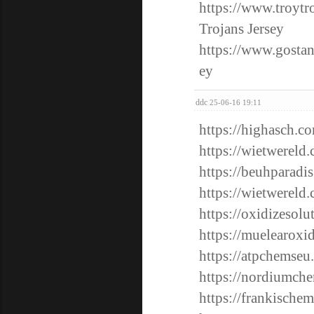
https://www.troytro
Trojans Jersey
https://www.gostan
ey
ddc
25-06-16 19:11
https://highasch.c
https://wietwereld
https://beuhparadi
https://wietwereld
https://oxidizesolu
https://muelearoxi
https://atpchemseu
https://nordiumch
https://frankische