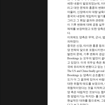
세한 내용이 발표되었는데, 이에
리고 대만 문제와 홍콩의 변화
아울러, 신장에서의 대량 살육
중국의 내정에 개입하지 말기를
그리고 그 회담 결과와 관련된
이 기후 변화에 대해 공동 실무
체제를 보장하였고 또한 양측은
다.
이외에도 양측은 무역, 군사, 법
의하였다.
중국은 신장, 타이완 홍콩 등
양 전략의 닻으로 포함시키면서,
발전의 문제, 기후 변화의 경감
Brookings 는 모두의 발
고 있었다. 미국 국무성 측은 회
국에 유리하게 변했다고 믿는 것처
The US and China finally get rea
Brookings 는 양측이 순
도가 더 그 결과에 있어서 바람
대한 위협적 태도를 보였으며,
위협적이었다는 것을 지적하고
양 측은 대립적인 것보다는 협력적
한 방법이기는 하지만- 를 모색할 
현실적인 대좌를 함으로써, 그
다고 보고 있었다.