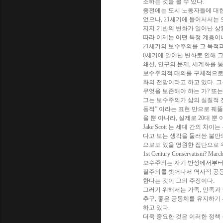
조하는 것을 볼 수 있다.
종전에는 도시 노동자들에 대한
었으나, 21세기에 들어서서는 
지지 기반의 변화가 일어난 상
따라 이제는 어떤 특정 계층이
21세기의 보수주의를 그 목적과 
0세기에 일어난 변화로 인해 그
쇄신, 인구의 문제, 세계화를 
보수주의적 대의를 구체적으로 
화의 전망이라고 하고 있다. 
무엇을 보존해야 하는 가? 또는
그는 보수주의가 삶의 실질적 
동적” 이라는 표현 만으로 꿰
을 뿐 아니라, 실제로 20대 뿐
Jake Scott 는 세대 간의
다고 보는 생각을 둘러싼 불만
으로도 있을 영원한 집단으로 우리를 
1st Century Conservatism? March
보수주의는 자기 반성에서부터 다
질주의를 벗어나서 역사적 공
한다는 것이 그의 주장이다.
그러기 위해서는 가족, 민족과 
추구, 좋은 공동체를 유지하기
하고 있다.
더욱 중요한 것은 이러한 정책