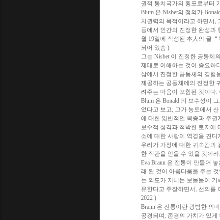
권적 통치국가의 횡포로부터 가
Blum 은 Nisbet의 정의가 B
치권력의 목적이라고 하면서, 
등에서 인간의 진정한 완성과 행
월 19일에 작성된 本人의 글 “
되어 있슴 )
그는 Nisbet 이 진정한 공
제대로 이해하는 것이 중요하다고
삶에서 진정한 공동체의 경험을
제공하는 공동체에의 진정한 귀
려주는 마음이 포함된 것이다.
Blum 은 Bonald 의 보수성
었다고 보고, 그가 농토에서 산 
에 대한 읿반적인 복종과 주권
보수적 성격과 척박한 토지에 
소에 대한 사랑이 역경을 견디
우리가 가정에 대한 귀속감과 같은
한 직관을 얻을 수 있을 것이라고
Eva Brann 은 전통이 만들
래 된 것이 아름다움을 주는 
는 의도가 지니는 보물들이 기
유한다고 주장하면서, 선의를 이끌어 내는 화
2022 )
Brann 은 전통이란 광범한 
공경되며, 존경의 가치가 있게