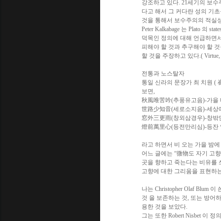
강조하고 있다. 21세기의 보수주
다고 해서 그 커다란 성의 기
것을 통해서 보수주의의 적실성
Peter Kalkabage 는 Pl
덕목인 정의에 대해 언급하면서
피해야 할 것과 추구해야 할 
할 것을 주장하고 있다.( Virtue, Coura
전통과 노스탈자
통일 신라의 문장가 최 치원 ( 
보면,
秋風唯苦吟(추풍유고음)-가을
世路少知音(세로소지음)-세상에 
窓外三更雨(창외삼경우)-창밖엔
燈前萬里心(등전만리심)-등잔 
라고 하면서 비 오는 가을 밤에
어느 글에는 “微物도 자기 고향
곳을 향하고 죽는다는 비유를 
고향에 대한 그리움을 표현하는
나는 Christopher Olaf Bl
것 을 보존하는 것, 또는 방어하는 
용한 것을 보았다.
그는 또한 Robert Nisbe