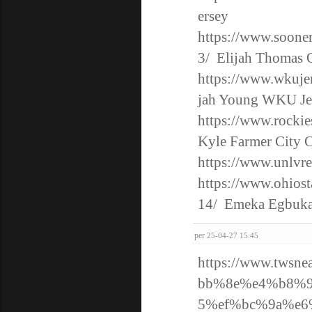
ersey
https://www.sooner
3/
Elijah Thomas O
https://www.wkujer
jah Young WKU Je
https://www.rockie
Kyle Farmer City C
https://www.unlvre
https://www.ohiost
14/
Emeka Egbuka 
per
25-04-27 15:45
https://www.tw
bb%8e%e4%b8%
5%ef%bc%9a%e