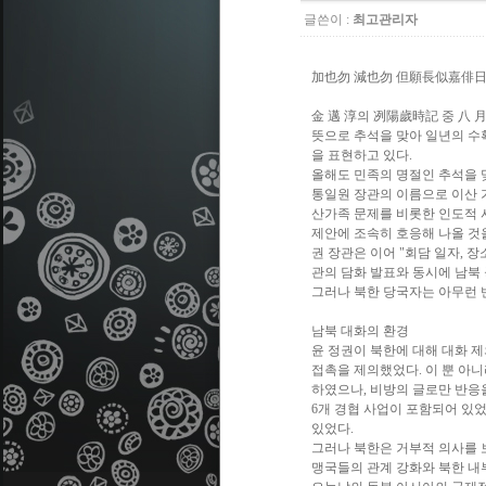
글쓴이 :
최고관리자
加也勿 減也勿 但願長似嘉俳日,:
金 邁 淳의 冽陽歲時記 중 八 月
뜻으로 추석을 맞아 일년의 수
을 표현하고 있다.
올해도 민족의 명절인 추석을 맞
통일원 장관의 이름으로 이산 가
산가족 문제를 비롯한 인도적 
제안에 조속히 호응해 나올 것
권 장관은 이어 "회담 일자, 
관의 담화 발표와 동시에 남북
그러나 북한 당국자는 아무런 
남북 대화의 환경
윤 정권이 북한에 대해 대화 제의
접촉을 제의했었다. 이 뿐 아니
하였으나, 비방의 글로만 반응
6개 경협 사업이 포함되어 있었
있었다.
그러나 북한은 거부적 의사를 
맹국들의 관계 강화와 북한 내