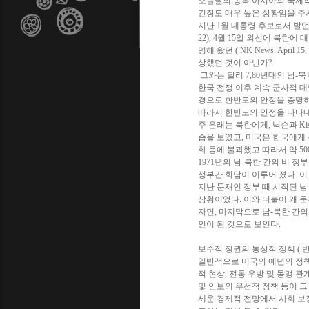
오늘날의 동복 아시아의 국제적
긴장도 매우 높은 상황임을 주
지난 1월 대통령 후보로서 발언한 
22), 4월 15일 외신에 북
명해 왔던 ( NK News, Apr
상했던 것이 아닌가?
그와는 달리 7,80년대의 남-
한국 전쟁 이후 계속 군사적 대
경으로 한반도의 안정을 증명하는 
따라서 한반도의 안정을 나타내
주 은래는 북한에게, 닉슨과 Ki
습을 보였고, 미국은 한국에게
화 등에 불과했고 따라서 약 5
1971년의 남-북한 간의 비 
정부간 회담이 이루어 졌다. 이
지난 문재인 정부 때 시작된 
상황이었다. 이와 더불어 왜 
자면, 마지막으로 남-북한 간의 
인이 된 것으로 보인다.
보수적 정권의 통상적 정책 ( 반
일반적으로 미국의 예년의 정책
적 현상, 전통 우방 및 동맹 관
및 안보의 우선적 정책 등이 그
세운 경제적 전망에서 사회 보