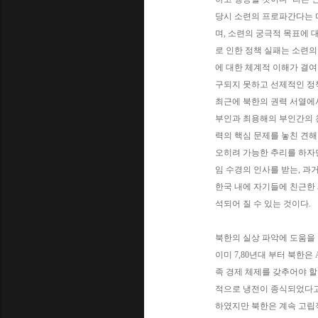
당시 소련의 프로파간다는 미국
며, 소련의 궁극적 목표에 
로 인한 정책 실패는 소련
에 대한 체계적 이해가 결여
구되지 못하고 선제적인 정책 
최근에 북한의 권력 서열에서
부인과 최용해의 부인간의 
력의 핵심 문제를 놓친 견해
오히려 가능한 추리를 하자
임 수경의 인사를 받는, 과
한국 내에 자기들에 친근한
석되어 질 수 있는 것이다.
북한의 실상 파악에 도움을
이미 7,80년대 부터 북한은 
족 경제 체제를 갖추어야 할
적으로 냉전이 종식되었다고 
하였지만 북한은 계속 고립적