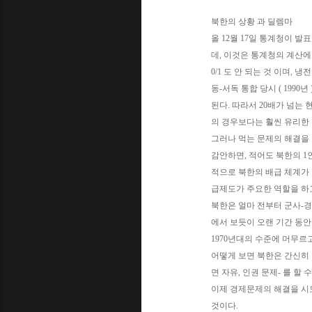
북한의 상황 과 딜렘마
올 12월 17일 통계청이 발표
데, 이것은 통계청의 계산에 의
0/1 도 안 되는 것 이며, 
동-서독 통합 당시 ( 1990년 
된다. 따라서 20배가 넘는
의 경우보다는 훨씬 유리한 
그러나 먹는 문제의 해결을
감안하면, 적어도 북한의 1인
적으로 북한의 배급 체계가
급제도가 주요한 역할을 하고
북한은 얼마 전부터 군사-경
에서 보듯이 오랜 기간 동안
1970년대의 수준에 머무르고
어떻게 보면 북한은 간신히 
면 자유, 인권 문제- 를 할
이제 경제문제의 해결을 시
것이다.