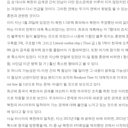
김 성 대사와 북한의 김계관 간의 만남이 다만 장소관계로 이루어 지지 않았지만 
는 과정에서 다시 언급될 것이다. 그러한 견해는 두가지 면에서 뒷받침 될 수 있는데
훈련과 관련된 것이다.
이미 지난 1월 20일에 있었던 미-북한 1.5트랙 회의에서 북한이 주장했던 바와 같
하는 미국의 전력이 대폭 축소되었다는 것이다. 최초의 계획에는 미 7함대의 죠지
인 블루릿지 등이 불참하는 것으로 되었으나 나중에 기함인 블루 릿지는 훈련에 참가
구축함 3척, 구조함 1척 그리고 Littoral combat ship ( 35oot 급 ) 등 5척이 한
00t 급의 공격용 원자력 잠수함 콜럼비아 가 합세하였다. 또한 여기에 참가한 미
로 축소되어 있었다. 이것은 지난해 연말에 있었던 미-일 합동 훈련에 비하면 ( 항
함, 사단급 미군 병력 참 가 ) 훨신 축소된 형태라고 볼 수 있다.
또 하나의 가능성은 미-이란 간의 핵 협상이 3월 말이면 그 내용이 밝혀질 가능성
이 협상의 난관이었던 원심 분리기의 숫자와 Breakout Time 이 대체적으로 미국의 
out time 을 1년으로 하는 문제- 타결이 될 것으로 보도되고 있다.
최근에 중국이 북한과의 관계를 개선하기 위한 적극적인 조치를 취한 것은 이러한
으로 작용할 것으로 보인다. 우크라이나 문제로 러시아와 새로운 냉전 관계로 표
북한과 러시아와의 밀착되어 가는 관계에 대해 불안을 느끼고 있는 것으로 보이는
에 있다고 할 수도 있다.
사실 러시아의 북한에의 밀착은, 지난 2013년 8월 에 밝혀진 바에 의하면, 2013
특사로 중국을 방문했을 때, 미-중-남-북한의 4자회담을 제의했던 것에서 시작되었던