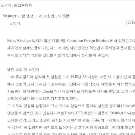
글쓴이 :
최고관리자
Kissinger 가 본 냉전, 그리고 한반도의 現狀
|
2015
김영식
Henry Kissinger 박사가 작년 11월 4일, Council on Foreign Relations 에서 
재치있게 실례도 들어 가면서 그가 개입되어 있었던 70년간의 국제정치 문제를 ‘
주제로 정책적 역할을 담당한 사람의 입장에서 정리를 해 주었다.
냉전 속의 미-소관계
그의 국제정치적 감각의 첫 경험은 그가 1945년 2차대전에 미군 84 보병 사단의
에서 소련의 코사크 사단과 조우하는 과정에서 비롯되었다. 대학을 마치지 못하고
사들과의 첫 대면에서 그들을 적대적 조력자로 대하도록 지시를 받았고, 그러나
동맹이 아닐까 하는 생각도 가지고도 있었다.
그 조우의 연장적 상황에서 그는 교수의 입장으로 돌아와 냉전은 불가피 ( Inevitab
냉전을 이념적인 것과 연결시키려는 Haass (CFR 회장) 의 질문에 Kissinger 박
고유한 성격, 그리고 소련이 던지는 지정학적인 위협- Stalin 의 국제체제 성격에 대
은 시간이 좀 걸렸지만 냉전으로 들어가는 외교 정책의 형성으로 나아가게 되었다
는 소련도 전후 복구를 위해 공산주의 논리에 따른 사회적 갱생을 위해 냉전이 필