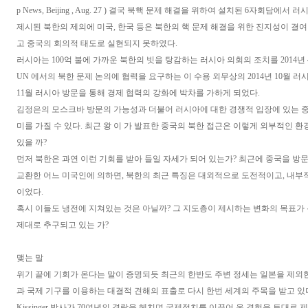
p News, Beijing , Aug. 27 ) 결국 북핵 문제 해결을 위하여 설치된 6자회담
제시된 북한의 제의에 미국, 한국 등은 북한의 핵 문제 해결을 위한 진지성이 결여
고 중국의 회의적 태도로 실현되지 못하였다.
러시아는 100억 불에 가까운 북한의 빗을 탕감하는 러시아 의회의 조치를 2014년
UN 에서의 북한 문제 논의에 협력을 요구하는 이 수용 외무상의 2014년 10월 러
11월 러시아 방문을 통해 경제 협력의 강화에 박차를 가하게 되었다.
김정은의 모스크바 방문의 가능성과 더불어 러시아에 대한 경쟁적 입장에 있는 중
미를 가질 수 있다. 최근 왕 이 가 발표한 중국의 북한 접근은 이렇게 외부적인 환
있을 까?
먼저 북한은 과연 이런 기회를 받아 들일 자세가 되어 있는가? 최근에 중국을 방
교환한 어느 미국인에 의하면, 북한의 최근 특징은 대외적으로 도전적이고, 내
이었다.
혹시 이들도 냉전에 지쳐있는 것은 아닐까? 그 지도층이 제시하는 변화의 목표가
제대로 추구되고 있는 가?
맺는 말
위기 끝에 기회가 온다는 말이 증명되듯 최근의 한반도 주변 정세는 일본을 제외한
과 국제 기구를 이용하는 대결적 견해의 표출로 다시 한번 세계의 주목을 받고 있
Kissinger 박사가 70여년의 격랑을 헤치며 국제정치를 이끌어 온 경험을 토대로