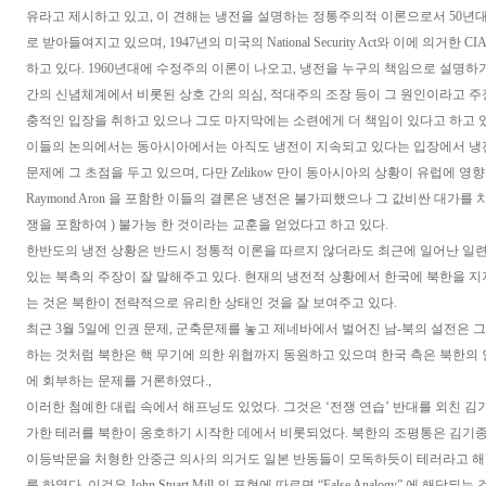
유라고 제시하고 있고, 이 견해는 냉전을 설명하는 정통주의적 이론으로서 50년
로 받아들여지고 있으며, 1947년의 미국의 National Security Act와 이에 의거한
하고 있다. 1960년대에 수정주의 이론이 나오고, 냉전을 누구의 책임으로 설명하
간의 신념체계에서 비롯된 상호 간의 의심, 적대주의 조장 등이 그 원인이라고 주장하
충적인 입장을 취하고 있으나 그도 마지막에는 소련에게 더 책임이 있다고 하고 
이들의 논의에서는 동아시아에서는 아직도 냉전이 지속되고 있다는 입장에서 냉
문제에 그 초점을 두고 있으며, 다만 Zelikow 만이 동아시아의 상황이 유럽에 영
Raymond Aron 을 포함한 이들의 결론은 냉전은 불가피했으나 그 값비싼 대가를 치
쟁을 포함하여 ) 불가능 한 것이라는 교훈을 얻었다고 하고 있다.
한반도의 냉전 상황은 반드시 정통적 이론을 따르지 않더라도 최근에 일어난 일
있는 북측의 주장이 잘 말해주고 있다. 현재의 냉전적 상황에서 한국에 북한을 지
는 것은 북한이 전략적으로 유리한 상태인 것을 잘 보여주고 있다.
최근 3월 5일에 인권 문제, 군축문제를 놓고 제네바에서 벌어진 남-북의 설전은 
하는 것처럼 북한은 핵 무기에 의한 위협까지 동원하고 있으며 한국 측은 북한의
에 회부하는 문제를 거론하였다.,
이러한 첨예한 대립 속에서 해프닝도 있었다. 그것은 ‘전쟁 연습’ 반대를 외친 
가한 테러를 북한이 옹호하기 시작한 데에서 비롯되었다. 북한의 조평통은 김기종
이등박문을 처형한 안중근 의사의 의거도 일본 반동들이 모독하듯이 테러라고 해
를 하였다. 이것은 John Stuart Mill 의 표현에 따르면 “False Analogy” 에 해당