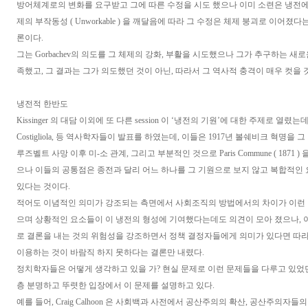
방어체계로의 변화를 요구받고 그에 따른 수정을 시도 했으나 이미 소련은 냉전에 
제의 부작동성 ( Unworkable ) 을 깨달음에 따라 그 수정은 체제 붕괴로 이어졌다는 것
론이다.
그는 Gorbachev의 의도를 그 체제의 강화, 부활을 시도했으나 그가 추구하는 새
족했고, 그 결과는 그가 의도했던 것이 아닌, 따라서 그 역사적 충격이 매우 컷을 
냉전적 한반도
Kissinger 의 대담 이외에 또 다른 session 이 ‘냉전의 기원’에 대한 주제로 열렸는데, 여기
Costigliola, 등 역사학자들이 발표를 하였는데, 이들은 1917년 볼쉐비크 혁명을 그
루즈벨트 사망 이후 미-소 관계, 그리고 부분적인 것으로 Paris Commune ( 1871 
으나 이들의 공통점은 종전과 달리 어느 하나를 그 기원으로 보지 않고 복합적인
있다는 것이다.
적어도 이념적인 의미가 강조되는 측면에서 사회조직의 방법에서의 차이가 이런 
으며 상황적인 요소들이 이 냉전의 형성에 기여했다는데도 의견이 모아 졌으나,
로 결론을 내는 것의 위험성을 강조하면서 정책 결정자들에게 의미가 있다면 따
이용하는 것이 바람직 하지 못하다는 결론만 내렸다.
정치학자들은 어떻게 생각하고 있을 가? 현실 문제로 이런 문제들을 다루고 있었
층 분명하고 뚜렷한 입장에서 이 문제를 설명하고 있다.
예를 들어, Craig Calhoon 은 사회백과 사전에서 공산주의의 확산, 공산주의자들