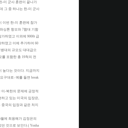
한-미 군사 훈련이 끝나가
 그 중 하나는 한-미 군사
이 이번 한-미 훈련에 참가
와싱톤 항모와 7함대 기함
하였고 이외에 9000t 급
국에 도착하였고 이에 추가하여 60
 해병대의 규모도 대대급으
모를 포함한 총 19척의 전
이 높다는 것이다. 지금까지
요구대로- 예를 들면 break
 미-북한의 문제에 긍정적
현하고 있는 미국의 입장은,
 중국의 입장과 같은 처지
년 5월에 최용해가 김정은의
 것으로 보인다.( Yonha