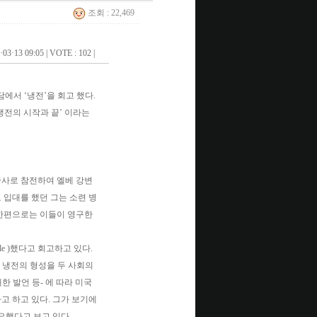
조회 : 22,469
·03·13 09:05
|
VOTE : 102
|
있었던 대담에서 ‘냉전’을 회고 했다.
냉전의 시작과 끝’ 이라는
 중사로 참전하여 엘베 강변
 입대를 했던 그는 소련 병
 한편으로는 이들이 영구한
le )했다고 회고하고 있다.
사는 냉전의 형성을 두 사회의
한 발언 등- 에 따라 미국
고 하고 있다. 그가 보기에
요했다고 보고 있다.