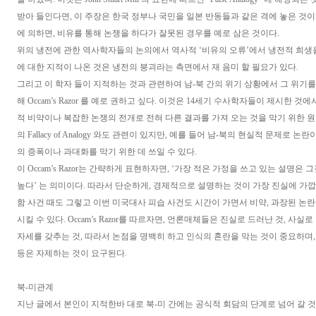
받아 들인다면, 이 주장은 한국 정부나 국민을 일본 반동들과 같은 격에 놓은 것이 된다
에 의하면, 비유를 통해 논쟁을 하다가 잘못된 경우를 예로 삼은 것이다.
위의 냉전에 관한 역사학자들의 논의에서 역사적 ‘비유의 오류’에서 냉전적 희생을
에 대한 지적이 나온 것은 냉전의 붕괴라는 측면에서 재 음미 할 필요가 있다.
그리고 이 학자 들이 지적하는 것과 관련하여 남-북 간의 위기 상황에서 그 위기를
해 Occam’s Razor 를 예로 권하고 싶다. 이것은 14세기 수사학자들이 제시한 
적 비약이나 복잡한 논쟁의 전개로 전혀 다른 결과를 가져 오는 것을 막기 위한 원
의 Fallacy of Analogy 와도 관련이 있지만, 예를 들어 남-북의 현실적 문제로 
의 증폭이나 과대화를 막기 위한 데 쓰일 수 있다.
이 Occam’s Razor는 간략하게 표현하자면, ‘가장 적은 가정을 쓰고 있는 설명은
높다’ 는 의미이다. 따라서 단순하게, 경제적으로 설명하는 것이 가장 진실에 가깝
함 사건 때도 그렇고 이번 미국대사 피습 사건도 시간이 가면서 비약, 과장된 논
시킬 수 있다. Occam’s Razor를 따르자면, 언론매체들은 진실로 드러난 것, 사
자세를 갖추는 것, 따라서 논점을 명백히 하고 인식의 혼란을 막는 것이 중요하며, 
등은 자제하는 것이 요구된다.
북-미관계
지난 글에서 본인이 지적한바 대로 북-미 간에는 공식적 회담의 단계로 넘어 갈 것