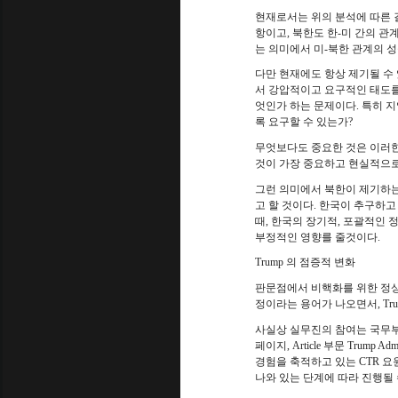
현재로서는 위의 분석에 따른 
항이고
,
북한도 한
-
미 간의 관
는 의미에서 미
-
북한 관계의 
다만 현재에도 항상 제기될 수
서 강압적이고 요구적인 태도를
엇인가 하는 문제이다
.
특히 지
록 요구할 수 있는가
?
무엇보다도 중요한 것은 이러
것이 가장 중요하고 현실적으로
그런 의미에서 북한이 제기하는
고 할 것이다
.
한국이 추구하고
때
,
한국의 장기적
,
포괄적인 정
부정적인 영향를 줄것이다
.
Trump
의 점증적 변화
판문점에서 비핵화를 위한 정
정이라는 용어가 나오면서
, Tr
사실상 실무진의 참여는 국무
페이지, Article 부문 Trump Adm
경험을 축적하고 있는
CTR
요
나와 있는 단계에 따라 진행될 