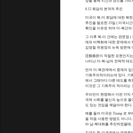
장을 통해 시간과 장소를 가리
6.12
회담의 본격적 추진
미국이 북
-
미 회담에 대한 북한
추진을 발표한
25
일
(
미국시간
확인을 이유로 하여 미
-
북간의
그 이후 북
-
미 간에는 판문점
(
제와 비핵화에 대한 문제에서
김영철 위원장의 뉴욕 방문에 
迂餘曲折이 적절한 표현인지는
나티난 미
-
북
-
남의 전략적 태도
먼저 미
-
북관계에서 중재의 입
기회주의적이라는데 있다
.
기회
에서 그때마다 다른 태도를 취
이것은 그 기회주의 적이라는 
우리만이 현명해서 이런 이익 
국제 사회를 불신의 늪으로 몰
도 있는 것임을 깨달아야 한다
.
예를 들어 미국은
Trump
로 부
을 처음 사용한 방법도 아니다
라 남
-
북대화를 추진하였을때
,
지금도 한
-
미관계에서 무역문제