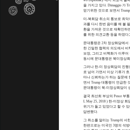
wo Diplomacy
에서 외교적 돌
을 가지고 있다
. Dimaggio
가
Tr
얻기위한 것으로 보면서
Trum
미
-
북회담 취소의 통보로 최악
과를 다시 한번 음미를 해 볼 
환을 가져온 것으로 재확인하
를 위한 의견교환 등을 하였다
문대통령은
2
차 정상화담에서
한 긴밀한 협력의 의도에서 비
보장
,
그리고 비핵화가 이루어 
동시에 문대통령은 북미정상회
그러나 한
-
미 정상회담의 진행
로 넘어 가면서 이상 기류가 흐
마나 신뢰하는가 하는 질문에 
면서
Trump
대통령이 언급한 
문대통령이 북
-
미정상회담이 성
결국 최선희 부상의
Pence
부통
L May 25, 2018 )
한
-
미정상 회
위기가 돌고 있었다고 할 수 있
답변했다
.
그 취소를 알리는
Trump
의 서
한편으로는 미국인
3
명의 석방