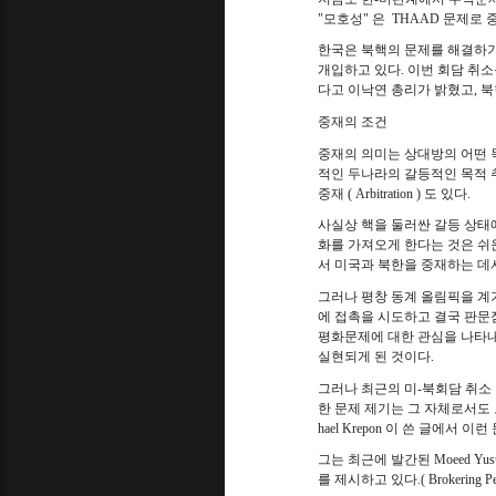
"
모호성
"
은
THAAD
문제로 
한국은 북핵의 문제를 해결하기
개입하고 있다
.
이번 회담 취소
다고 이낙연 총리가 밝혔고
,
북
중재의 조건
중재의 의미는 상대방의 어떤 
적인 두나라의 갈등적인 목적 
중재
( Arbitration )
도 있다
.
사실상 핵을 둘러싼 갈등 상태
화를 가져오게 한다는 것은 쉬
서 미국과 북한을 중재하는 데
그러나 평창 동계 올림픽을 계
에 접촉을 시도하고 결국 판문
평화문제에 대한 관심을 나타내
실현되게 된 것이다
.
그러나 최근의 미
-
북회담 취소 
한 문제 제기는 그 자체로서도
hael Krepon
이 쓴 글에서 이런
그는 최근에 발간된
Moeed Yus
를 제시하고 있다
.( Brokering P