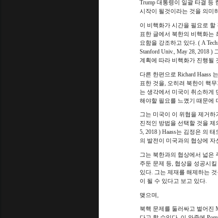
Trump
대통령이 일괄 타결 등
시작이 될것이라는 것을 의미
이 비핵화가 시간을 필요로 할
표한 글에서 북한의 비핵화는 
요함을 강조하고 있다
. ( A Tech
Stanford Univ., May 28, 2018 )
계획에 따라 비핵화가 진행될 
다른 한편으로
Richard Haass
표한 것을
,
오히려 북한이 핵무
는 생각에서 미국이 취소하게
해야할 필요를 느꼈기 때문에 
그는 미국이 이 위협을 제거하
진적인 방법을 선택할 것을 제
5, 2018 ) Haass
는 김정은 의 
의 발전이 미국과의 협상에 자
그는 북한과의 협상에서 넓은
주둔 문제 등
,
협상을 성공시킬 
있다
.
그는 제재를 해제하는 것
이 될 수 있다고 보고 있다
.
맺으며
,
북핵 문제를 둘러싸고 벌어진
M
다고 할 수있다
.
이 와중에
Pom