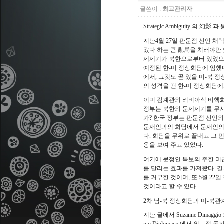
글쓴이 :
최고관리자
幻影 과
Strategic Ambiguity
의
지난
4
월
27
일 판문점 선언 채택
亂局
갔다 하는 큰
을 치러야만
제제기가 북한으로부터 있었
예정된 한
-
미 정상회담에 임했
에서
,
그것도 곧 있을 미
-
북 정
의 성격을 띤 한
-
미 정상회담에
이미 김계관의 리비아식 비핵화
정부는 북한의 문제제기를 무시
가
?
한국 정부는 판문점 선언
문재인과의 회담에서 문재인의 
다
.
회담을 무위로 끝내고 그 먼
응을 보여 주고 있었다
.
여기에 문정인 특보의 주한 미
를 달리는 효과를 가져왔다
.
결
를 거부한 것이며
,
또
5
월
22
일
것이라고 할 수 있다
.
2
차 남
-
북 정상회담과 미
-
북관
지난 글에서
Suzanne Dimaggio