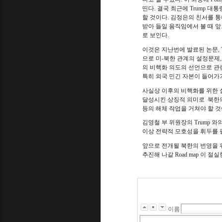
띤다
.
결국 최근에
Trump
대통령
할 것이다
.
김정은의 친서를 통
받아 들일 움직임에서 볼 때 
로 보인다
.
이것은 지난번에 발료된 논문
,
으로 미
-
북한 관계의 설정문제
의 비핵화 의도의 선언으로 
특히 외국 민긴 자본이 들어가
사실상 이후의 비핵화를 위한 
달성시킨 상징적 의미로
북한
등의 해체 작업을 거쳐야 할 
김영철 부 위원장의
Trump
와의
이상 전략적 모호성을 휘두를 
앞으로 전개될 북한의 번영을 
추진해 나갈
Road map
이 절실
이름